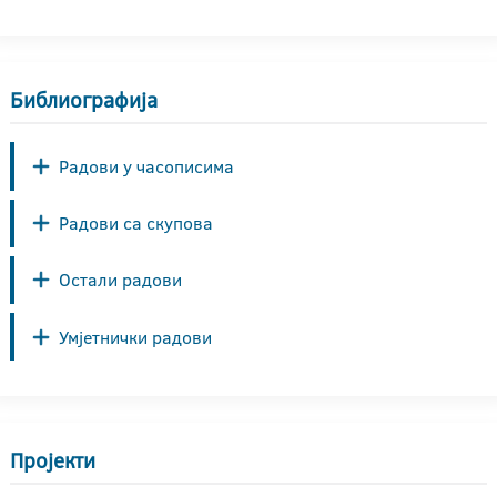
Библиографија
Радови у часописима
Радови са скупова
Остали радови
Умјетнички радови
Пројекти