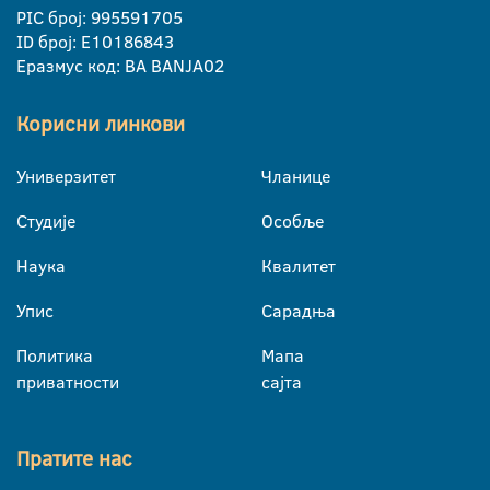
PIC број: 995591705
ID број: E10186843
Еразмус код: BA BANJA02
Корисни линкови
Универзитет
Чланице
Студије
Особље
Наука
Квалитет
Упис
Сарадња
Политика
Мапа
приватности
сајта
Пратите нас