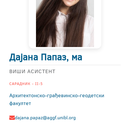
Дајана Папаз, ма
ВИШИ АСИСТЕНТ
САРАДНИК - II-5
Архитектонско-грађевинско-геодетски
факултет
dajana.papaz@aggf.unibl.org