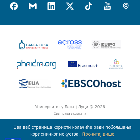
Универзитет у Бањој Луци © 2026
Сва права задржана
Ова веб страница користи колачиће ради побољшања
корисничког искуства.
Прочитај више