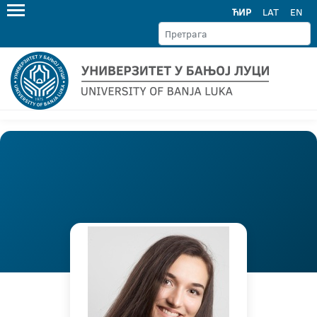
ЋИР
LAT
EN