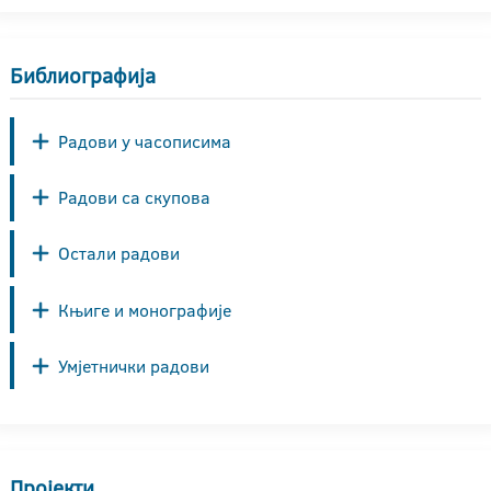
Библиографија
Радови у часописима
Радови са скупова
Остали радови
Књиге и монографије
Умјетнички радови
Пројекти