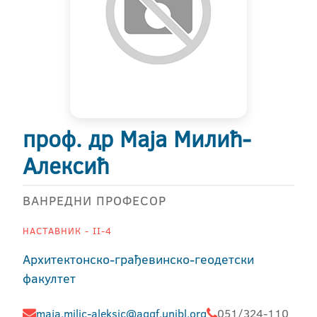
проф. др Маја Милић-
Алексић
ВАНРЕДНИ ПРОФЕСОР
НАСТАВНИК - II-4
Архитектонско-грађевинско-геодетски
факултет
maja.milic-aleksic@aggf.unibl.org
051/324-110