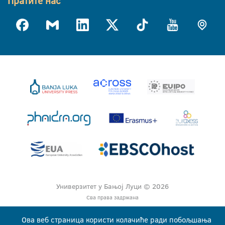
Пратите нас
Универзитет у Бањој Луци © 2026
Сва права задржана
Ова веб страница користи колачиће ради побољшања