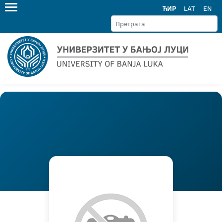
ЋИР
LAT
EN