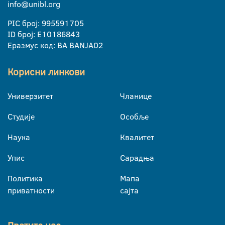
info@unibl.org
PIC број: 995591705
ID број: E10186843
Еразмус код: BA BANJA02
Корисни линкови
Универзитет
Чланице
Студије
Особље
Наука
Квалитет
Упис
Сарадња
Политика
Мапа
приватности
сајта