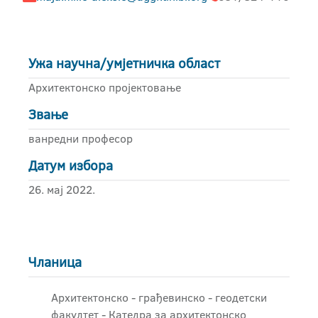
Ужа научна/умјетничка област
Архитектонско пројектовање
Звање
ванредни професор
Датум избора
26. мај 2022.
Чланица
Архитектонско - грађевинскo - геодетски
факултет - Катедра за архитектонско