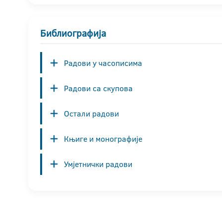
Библиографија
Радови у часописима
Радови са скупова
Остали радови
Књиге и монографије
Умјетнички радови