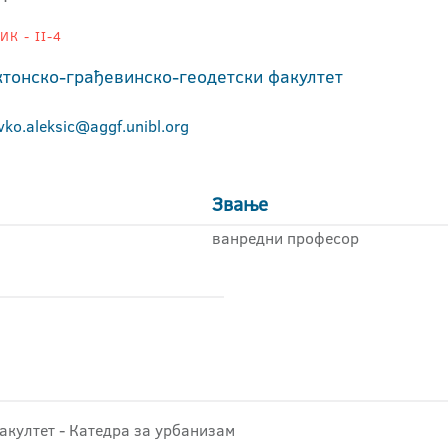
К - II-4
ктонско-грађевинско-геодетски факултет
vko.aleksic@aggf.unibl.org
Звање
ванредни професор
факултет - Катедра за урбанизам