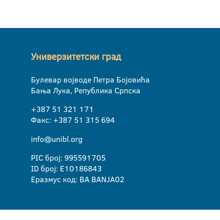
Универзитетски град
Булевар војводе Петра Бојовића
Бања Лука, Република Српска
+387 51 321 171
Факс: +387 51 315 694
info@unibl.org
PIC број: 995591705
ID број: E10186843
Еразмус код: BA BANJA02