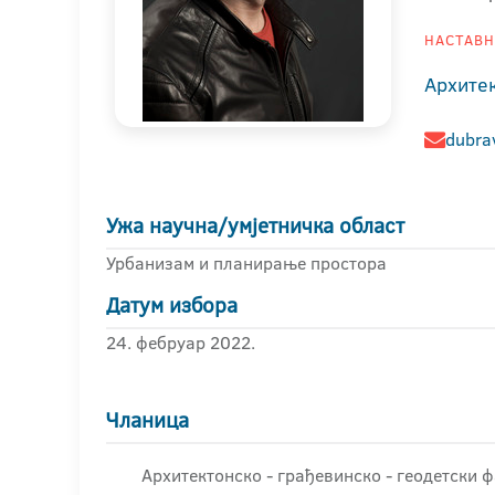
НАСТАВНИ
Архите
dubra
Ужа научна/умјетничка област
Урбанизам и планирање простора
Датум избора
24. фебруар 2022.
Чланица
Архитектонско - грађевинскo - геодетски 