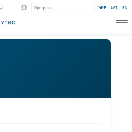
ЋИР
LAT
EN
УПИС