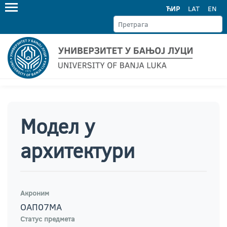
ЋИР
LAT
EN
Модел у
архитектури
Акроним
ОАП07МА
Статус предмета