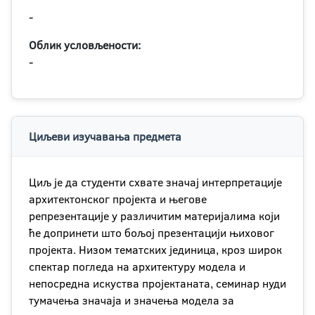
-
Облик условљености:
-
Циљеви изучавања предмета
Циљ је да студенти схвате значај интерпретације
архитектонског пројекта и његове
репрезентације у различитим материјалима који
ће допринети што бољој презентацији њиховог
пројекта. Низом тематских јединица, кроз широк
спектар погледа на архитектуру модела и
непосредна искуства пројектаната, семинар нуди
тумачења значаја и значења модела за