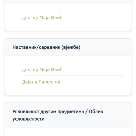
доц. др Маја Илић
Наставник/сарадник (вјежбе)
доц. др Маја Илић
Дајана Папаз, ма
Условљност другим предметима / Облик
условљености