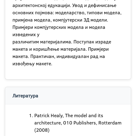
архитектонској едукацији. Увод и дефинисање
основних појмова: моделарство, типови модела,
примјена модела, компјутерски 3Д модели.
Примјери компјутерских модела и модела
изведених у
различитим материјалима. Поступак израде
макета и коришћење материјала. Примјери
макета. Практичан, индивидуалан рад на
извођењу макете.
Литература
Patrick Healy, The model and its
architecture, 010 Publishers, Rotterdam
(2008)