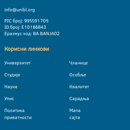
info@unibl.org
PIC број: 995591705
ID број: E10186843
Еразмус код: BA BANJA02
Корисни линкови
Универзитет
Чланице
Студије
Особље
Наука
Квалитет
Упис
Сарадња
Политика
Мапа
приватности
сајта