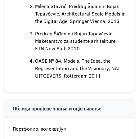
Milena Stavrić, Predrag Šiđanin, Bojan
Tepavčević, Architectural Scale Models in
the Digital Age, Springer Vienna, 2013
Predrag Šiđanin i Bojan Tapavčević,
Maketarstvo za studente arhitekture,
FTN Novi Sad, 2010
OASE Nº 84. Models, The Idea, the
Representation and the Visionary; NAI
UITGEVERS, Rotterdam 2011
Облици провјере знања и оцјењивање
Портфолио, колоквијум