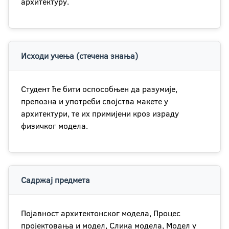
архитектуру.
Исходи учења (стечена знања)
Студент ће бити оспособњен да разумије,
препозна и употреби својства макете у
архитектури, те их примијени кроз израду
физичког модела.
Садржај предмета
Појавност архитектонског модела, Процес
пројектовања и модел, Слика модела, Модел у