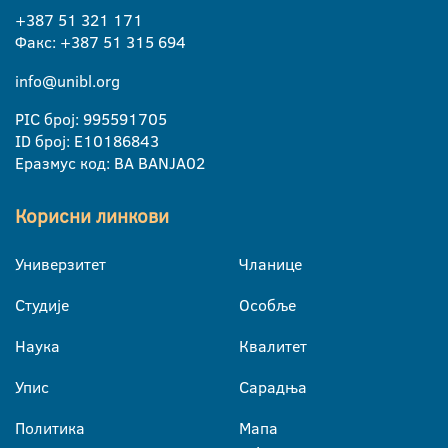
+387 51 321 171
Факс: +387 51 315 694
info@unibl.org
PIC број: 995591705
ID број: E10186843
Еразмус код: BA BANJA02
Корисни линкови
Универзитет
Чланице
Студије
Особље
Наука
Квалитет
Упис
Сарадња
Политика
Мапа