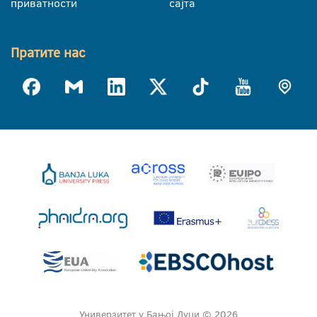
приватности
сајта
Пратите нас
Универзитет у Бањој Луци © 2026