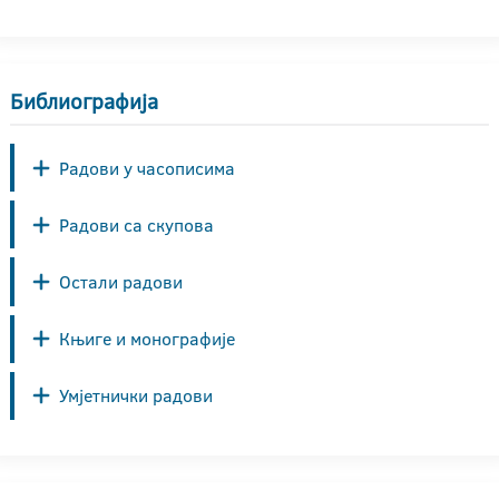
Библиографија
Радови у часописима
Радови са скупова
Остали радови
Књиге и монографије
Умјетнички радови