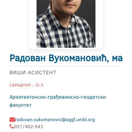
Радован Вукомановић, ма
ВИШИ АСИСТЕНТ
САРАДНИК - II-5
Архитектонско-грађевинско-геодетски
факултет
radovan.vukomanovic@aggf.unibl.org
051/462-543