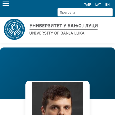
ЋИР
LAT
EN