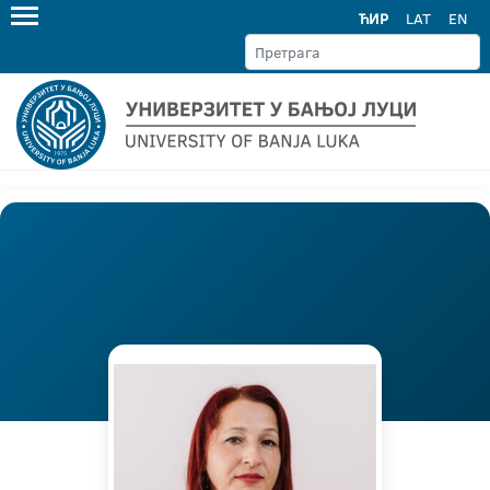
ЋИР
LAT
EN