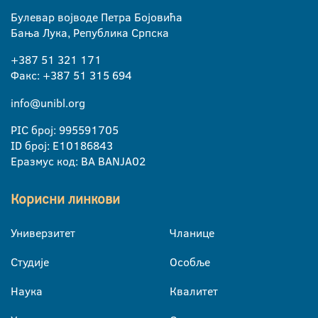
Булевар војводе Петра Бојовића
Бања Лука, Република Српска
+387 51 321 171
Факс: +387 51 315 694
info@unibl.org
PIC број: 995591705
ID број: E10186843
Еразмус код: BA BANJA02
Корисни линкови
Универзитет
Чланице
Студије
Особље
Наука
Квалитет