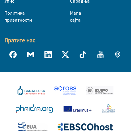
Упис
Сарадња
Политика
Мапа
приватности
сајта
Пратите нас