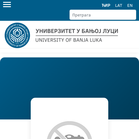
ЋИР
LAT
EN