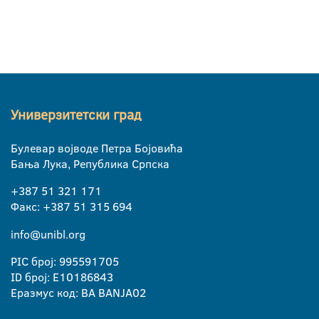
Универзитетски град
Булевар војводе Петра Бојовића
Бања Лука, Република Српска
+387 51 321 171
Факс: +387 51 315 694
info@unibl.org
PIC број: 995591705
ID број: E10186843
Еразмус код: BA BANJA02