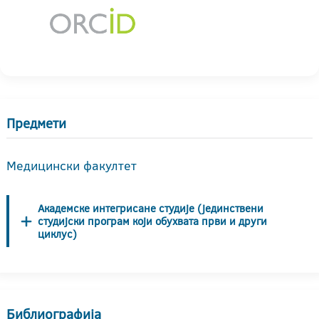
Предмети
Медицински факултет
Академске интегрисане студије (јединствени
студијски програм који обухвата први и други
циклус)
Библиографија