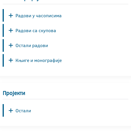
Радови у часописима
Радови са скупова
Остали радови
Књиге и монографије
Пројекти
Остали