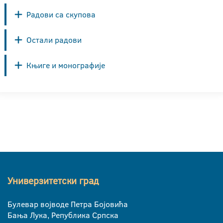
Радови са скупова
Остали радови
Књиге и монографије
Универзитетски град
Булевар војводе Петра Бојовића
Бања Лука, Република Српска