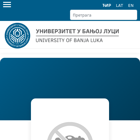
ЋИР
LAT
EN