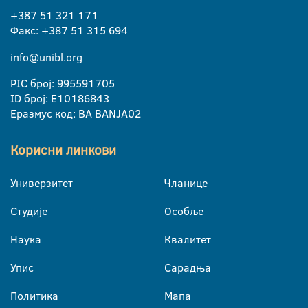
+387 51 321 171
Факс: +387 51 315 694
info@unibl.org
PIC број: 995591705
ID број: E10186843
Еразмус код: BA BANJA02
Корисни линкови
Универзитет
Чланице
Студије
Особље
Наука
Квалитет
Упис
Сарадња
Политика
Мапа