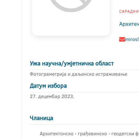
САРАДНИК
Архите
mirosl
Ужа научна/умјетничка област
Фотограметрија и даљинско истраживање
Датум избора
27. децембар 2023.
Чланица
Архитектонско - грађевинскo - геодетски ф