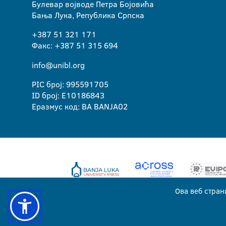
Булевар војводе Петра Бојовића
Бања Лука, Република Српска
+387 51 321 171
Факс: +387 51 315 694
info@unibl.org
PIC број: 995591705
ID број: E10186843
Еразмус код: BA BANJA02
Ова веб стран