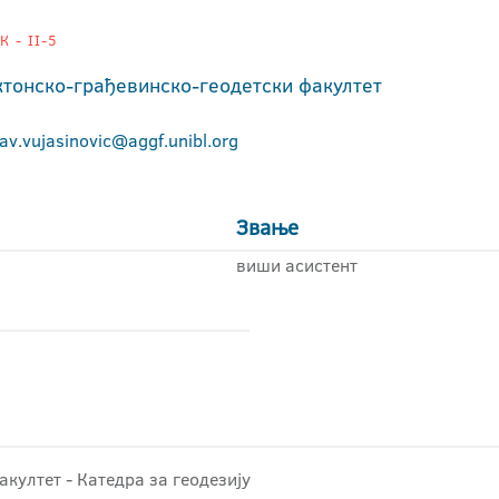
 - II-5
ктонско-грађевинско-геодетски факултет
av.vujasinovic@aggf.unibl.org
Звање
виши асистент
акултет - Катедра за геодезију