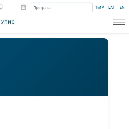
ЋИР
LAT
EN
УПИС