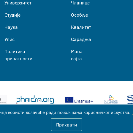
Универзитет
Чланице
Студије
Особље
Наука
Квалитет
Упис
Сарадња
Политика
Мапа
приватности
сајта
ица користи колачиће ради побољшања корисничког искуства.
Универзитет у Бањој Луци © 2026
Прихвати
Сва права задржана