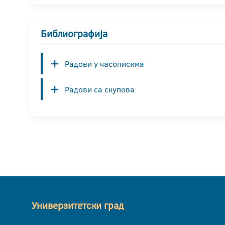
Библиографија
Радови у часописима
Радови са скупова
Универзитетски град