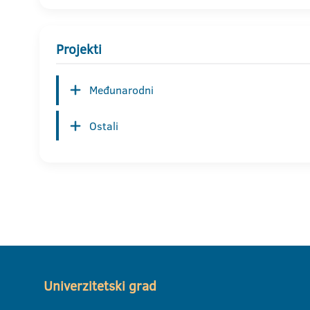
Projekti
Međunarodni
Ostali
Univerzitetski grad