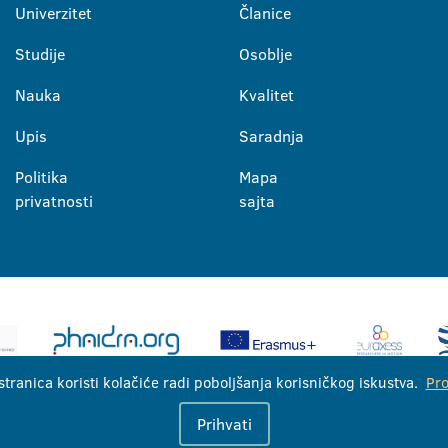
Univerzitet
Članice
Studije
Osoblje
Nauka
Kvalitet
Upis
Saradnja
Politika
Mapa
privatnosti
sajta
stranica koristi kolačiće radi poboljšanja korisničkog iskustva.
Pro
Univerzitet u Banjoj Luci © 2026
Prihvati
Sva prava zadržana