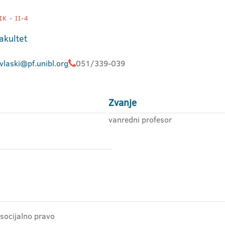
K - II-4
akultet
vlaski@pf.unibl.org
051/339-039
Zvanje
vanredni profesor
 socijalno pravo