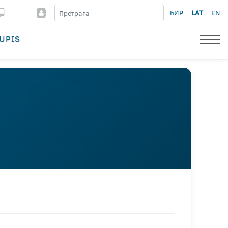
ЋИР
LAT
EN
UPIS