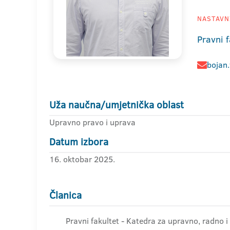
NASTAVNI
Pravni f
bojan.
Uža naučna/umjetnička oblast
Upravno pravo i uprava
Datum izbora
16. oktobar 2025.
Članica
Pravni fakultet - Katedra za upravno, radno i