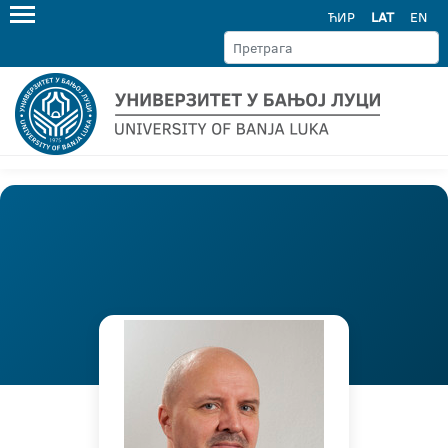
ЋИР
LAT
EN