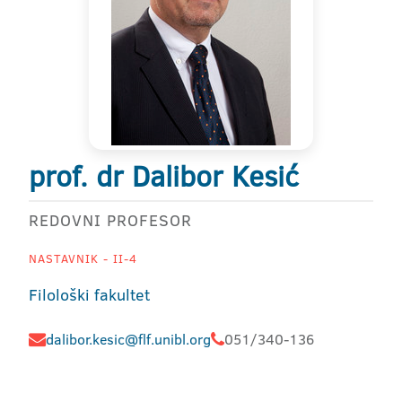
prof. dr Dalibor Kesić
REDOVNI PROFESOR
NASTAVNIK - II-4
Filološki fakultet
dalibor.kesic@flf.unibl.org
051/340-136