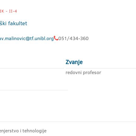
K - II-4
ški fakultet
av.malinovic@tf.unibl.org
051/434-360
Zvanje
redovni profesor
njerstvo i tehnologije