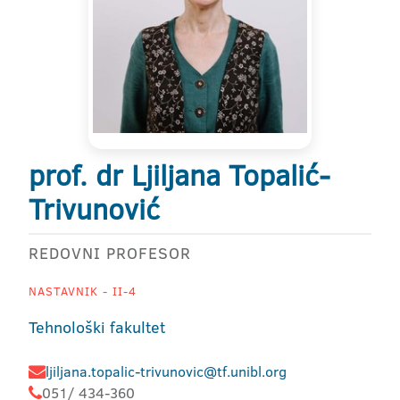
prof. dr Ljiljana Topalić-
Trivunović
REDOVNI PROFESOR
NASTAVNIK - II-4
Tehnološki fakultet
ljiljana.topalic-trivunovic@tf.unibl.org
051/ 434-360