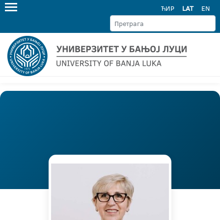
ЋИР
LAT
EN