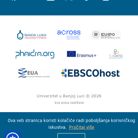
Univerzitet u Banjoj Luci © 2026
Sva prava zadržana
Ova veb stranica koristi kolačiće radi poboljšanja korisničkog
iskustva.
Pročitaj više