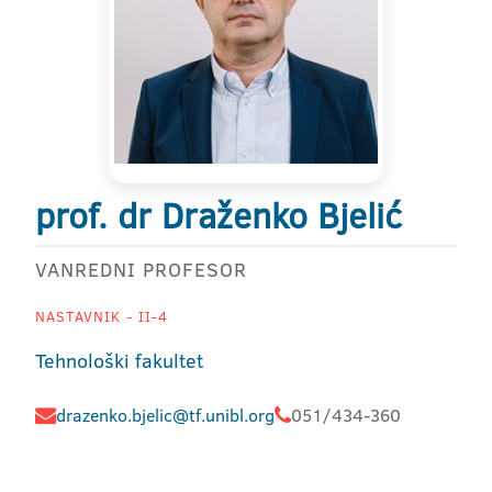
prof. dr Draženko Bjelić
VANREDNI PROFESOR
NASTAVNIK - II-4
Tehnološki fakultet
drazenko.bjelic@tf.unibl.org
051/434-360