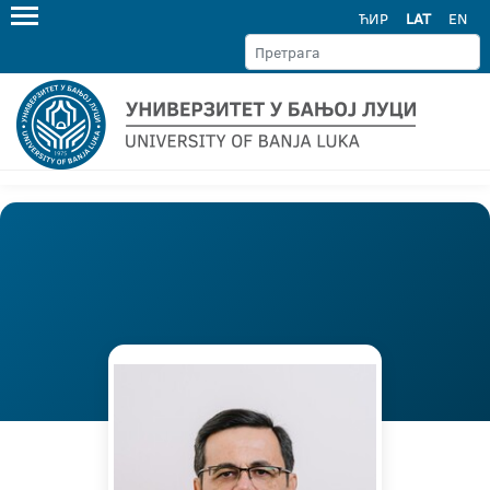
ЋИР
LAT
EN