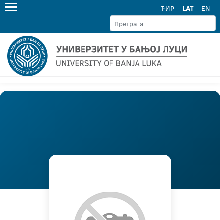
ЋИР
LAT
EN