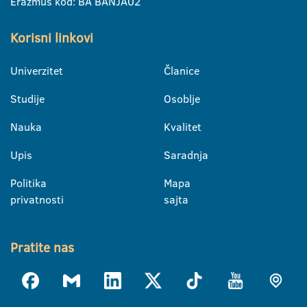
Erazmus kod: BA BANJA02
Korisni linkovi
Univerzitet
Članice
Studije
Osoblje
Nauka
Kvalitet
Upis
Saradnja
Politika
Mapa
privatnosti
sajta
Pratite nas