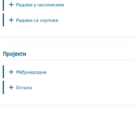
Радови у часописима
Радови са скупова
Пројекти
Међународни
Остали