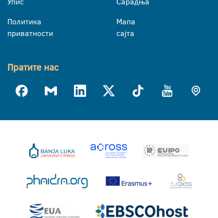
Упис
Сарадња
Политика
Мапа
приватности
сајта
Пратите нас