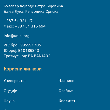
Булевар војводе Петра Бојовића
Бања Лука, Република Српска
+387 51 321 171
Факс: +387 51 315 694
info@unibl.org
PIC број: 995591705
ID број: E10186843
Еразмус код: BA BANJA02
Корисни линкови
Универзитет
Чланице
Студије
Особље
Наука
Квалитет