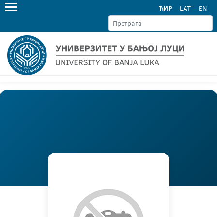
ЋИР
LAT
EN