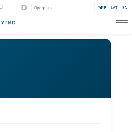
ЋИР
LAT
EN
УПИС