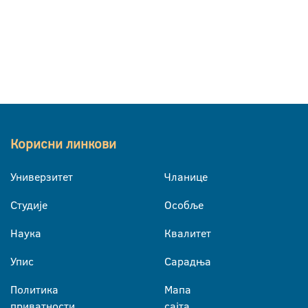
Корисни линкови
Универзитет
Чланице
Студије
Особље
Наука
Квалитет
Упис
Сарадња
Политика
Мапа
приватности
сајта