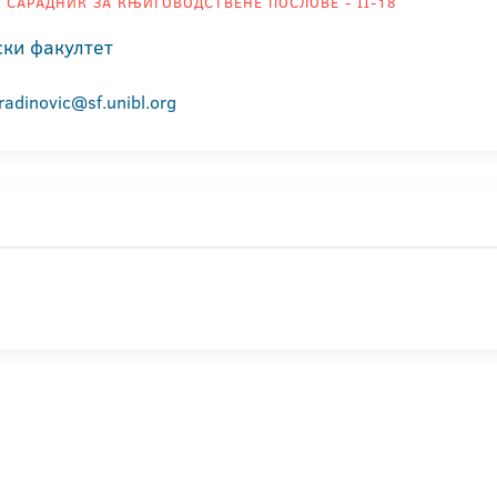
 САРАДНИК ЗА КЊИГОВОДСТВЕНЕ ПОСЛОВЕ - II-18
ки факултет
radinovic@sf.unibl.org