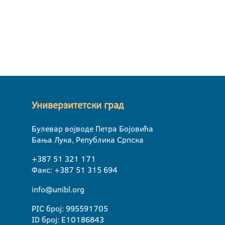
Универзитетски град
Булевар војводе Петра Бојовића
Бања Лука, Република Српска
+387 51 321 171
Факс: +387 51 315 694
info@unibl.org
PIC број: 995591705
ID број: E10186843