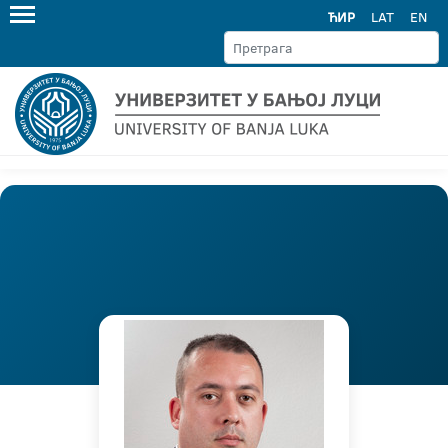
ЋИР
LAT
EN