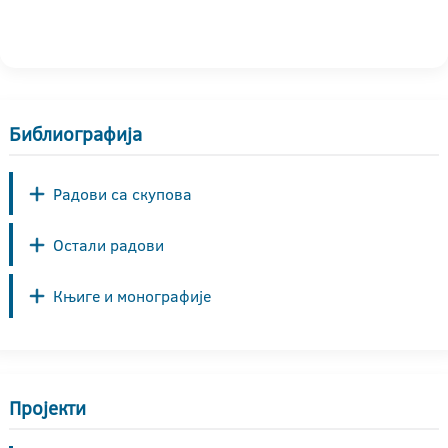
Библиографија
Радови са скупова
Остали радови
Књиге и монографије
Пројекти