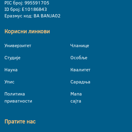
PIC број: 995591705
ID број: E10186843
Еразмус код: BA BANJA02
Корисни линкови
Универзитет
Чланице
Студије
Особље
Наука
Квалитет
Упис
Сарадња
Политика
Мапа
приватности
сајта
Пратите нас