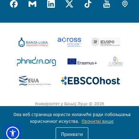
Универзитет у Бањој Луци © 2026
Сва права задржана
Ова веб страница користи колачиће ради побољшања
корисничког искуства.
Прочитај више
Прихвати