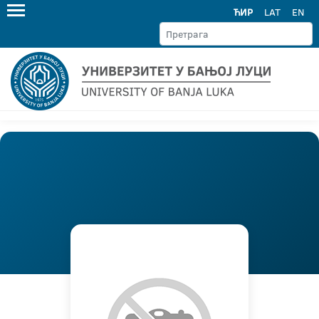
ЋИР
LAT
EN