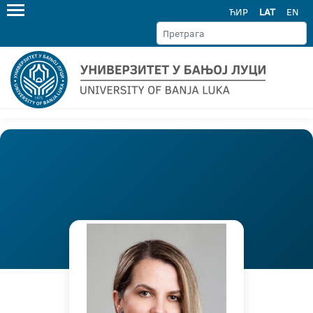
ЋИР
LAT
EN