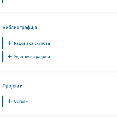
Библиографија
Радови са скупова
Умјетнички радови
Пројекти
Остали