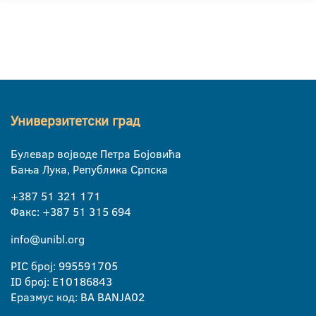
Универзитетски град
Булевар војводе Петра Бојовића
Бања Лука, Република Српска
+387 51 321 171
Факс: +387 51 315 694
info@unibl.org
PIC број: 995591705
ID број: E10186843
Еразмус код: BA BANJA02