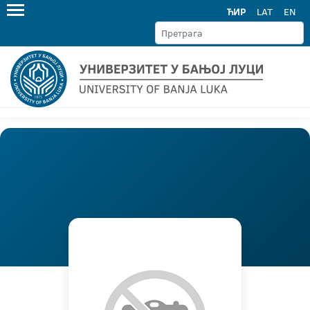
ЋИР
LAT
EN