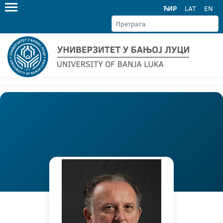
ЋИР
LAT
EN