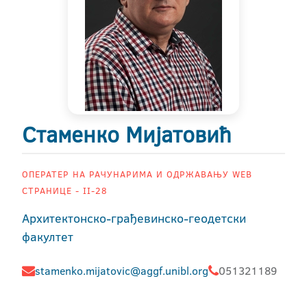
Стаменко Мијатовић
ОПЕРАТЕР НА РАЧУНАРИМА И ОДРЖАВАЊУ WEB
СТРАНИЦЕ - II-28
Архитектонско-грађевинско-геодетски
факултет
stamenko.mijatovic@aggf.unibl.org
051321189