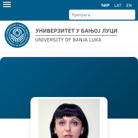
ЋИР
LAT
EN