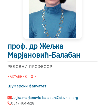
проф. др Жељка
Марјановић-Балабан
РЕДОВНИ ПРОФЕСОР
НАСТАВНИК - II-4
Шумарски факултет
zeljka.marjanovic-balaban@sf.unibl.org
051/464-628