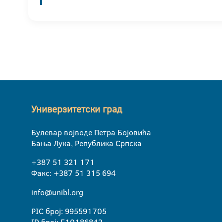
Универзитетски град
Булевар војводе Петра Бојовића
Бања Лука, Република Српска
+387 51 321 171
Факс: +387 51 315 694
info@unibl.org
PIC број: 995591705
ID број: E10186843