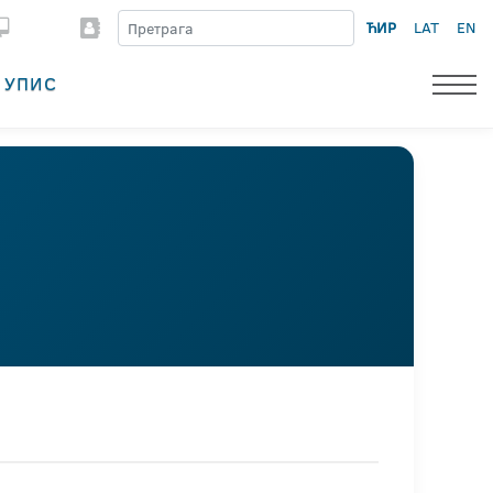
ЋИР
LAT
EN
УПИС