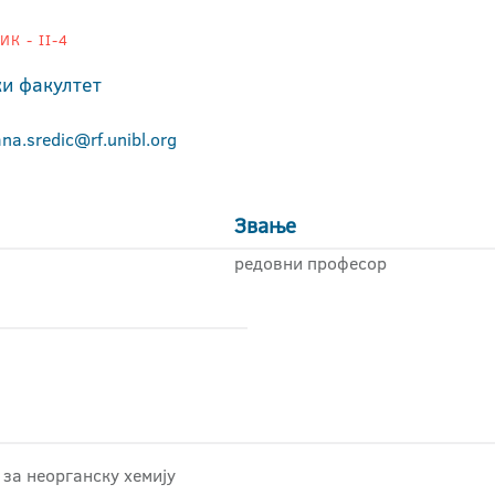
К - II-4
ки факултет
ana.sredic@rf.unibl.org
Звање
редовни професор
за неорганску хемију