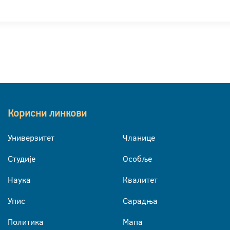
Корисни линкови
Универзитет
Чланице
Студије
Особље
Наука
Квалитет
Упис
Сарадња
Политика
Мапа