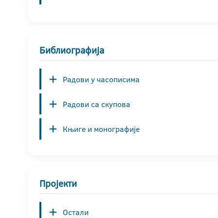
Библиографија
Радови у часописима
Радови са скупова
Књиге и монографије
Пројекти
Остали