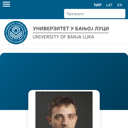
ЋИР
LAT
EN