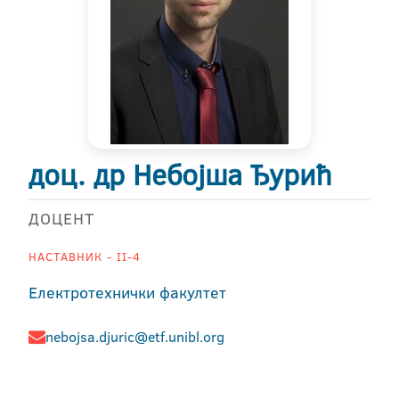
доц. др Небојша Ђурић
ДОЦЕНТ
НАСТАВНИК - II-4
Електротехнички факултет
nebojsa.djuric@etf.unibl.org