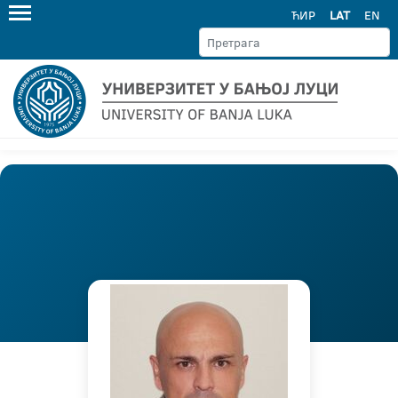
ЋИР
LAT
EN