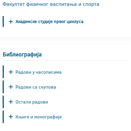
Факултет физичког васпитања и спорта
Академске студије првог циклуса
Библиографија
Радови у часописима
Радови са скупова
Остали радови
Књиге и монографије