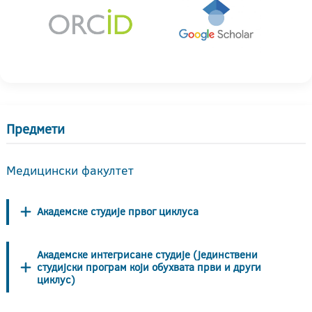
Предмети
Медицински факултет
Академске студије првог циклуса
Академске интегрисане студије (јединствени
студијски програм који обухвата први и други
циклус)