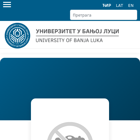
ЋИР
LAT
EN