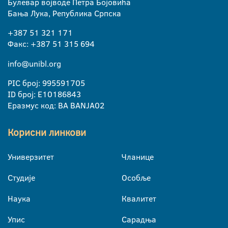
Булевар војводе Петра Бојовића
Бања Лука, Република Српска
+387 51 321 171
Факс: +387 51 315 694
info@unibl.org
PIC број: 995591705
ID број: E10186843
Еразмус код: BA BANJA02
Корисни линкови
Универзитет
Чланице
Студије
Особље
Наука
Квалитет
Упис
Сарадња