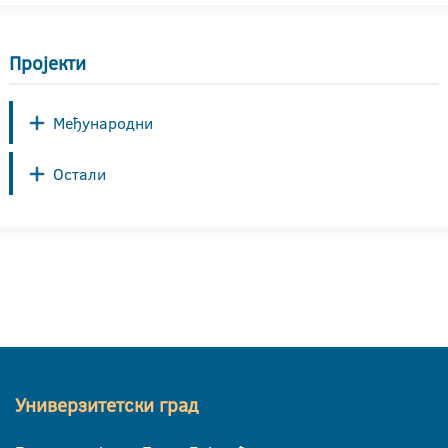
Пројекти
Међународни
Остали
Универзитетски град