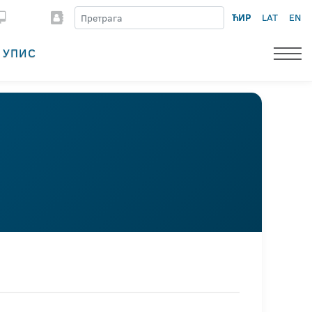
ЋИР
LAT
EN
УПИС