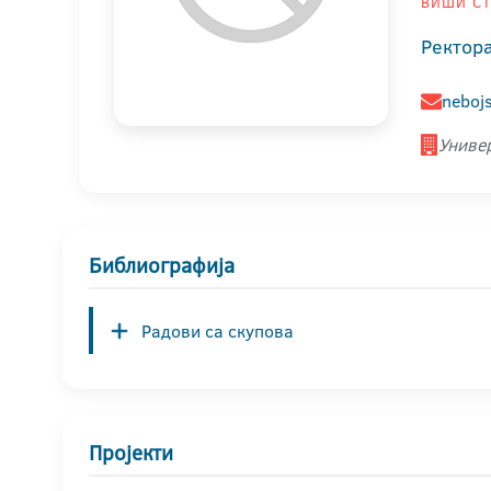
ВИШИ СТ
Ректор
neboj
Универ
Библиографија
Радови са скупова
Пројекти