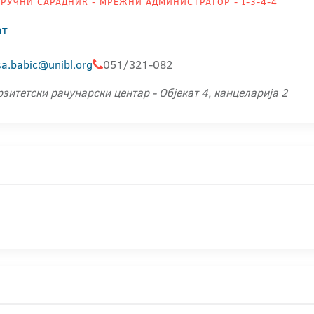
РУЧНИ САРАДНИК - МРЕЖНИ АДМИНИСТРАТОР - I-3-4-4
ат
sa.babic@unibl.org
051/321-082
зитетски рачунарски центар - Објекат 4, канцеларија 2