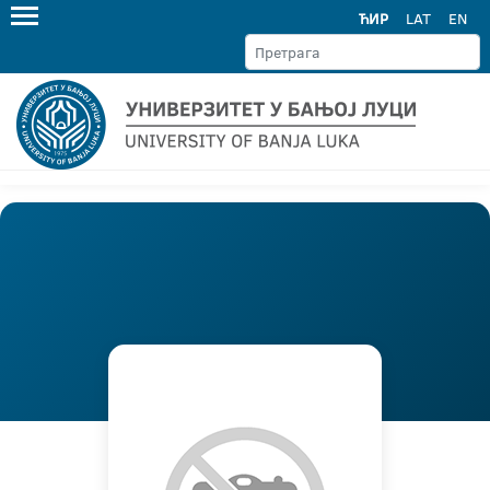
ЋИР
LAT
EN