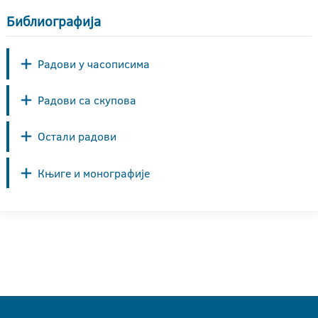
Библиографија
Радови у часописима
Радови са скупова
Остали радови
Књиге и монографије