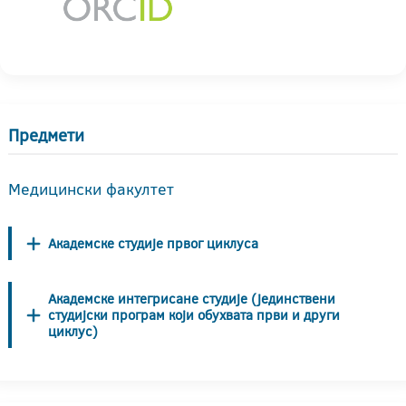
Предмети
Медицински факултет
Академске студије првог циклуса
Академске интегрисане студије (јединствени
студијски програм који обухвата први и други
циклус)