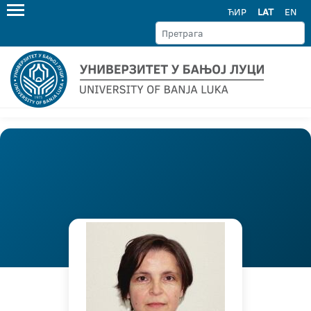
ЋИР
LAT
EN