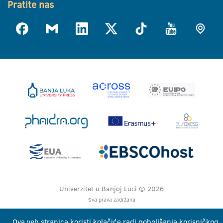
Pratite nas
Univerzitet u Banjoj Luci © 2026
Sva prava zadržana
Ova veb stranica koristi kolačiće radi poboljšanja korisničkog