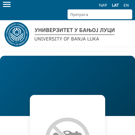
ЋИР
LAT
EN