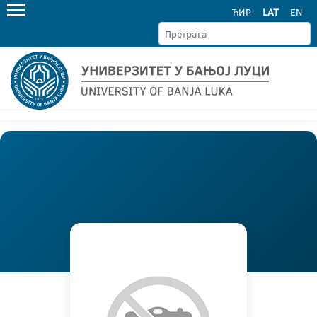
ЋИР
LAT
EN