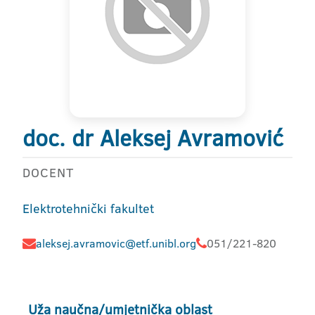
doc. dr Aleksej Avramović
DOCENT
Elektrotehnički fakultet
aleksej.avramovic@etf.unibl.org
051/221-820
Uža naučna/umjetnička oblast