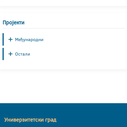
Пројекти
Међународни
Остали
Универзитетски град