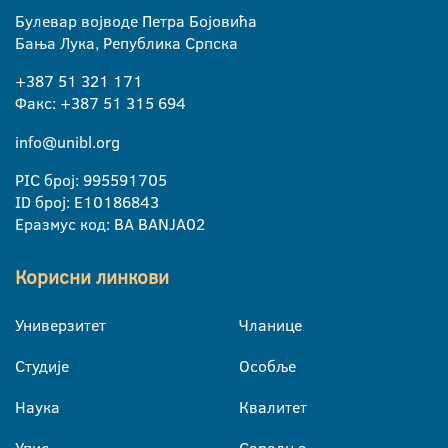
Булевар војводе Петра Бојовића
Бања Лука, Република Српска
+387 51 321 171
Факс: +387 51 315 694
info@unibl.org
PIC број: 995591705
ID број: E10186843
Еразмус код: BA BANJA02
Корисни линкови
Универзитет
Чланице
Студије
Особље
Наука
Квалитет
Упис
Сарадња