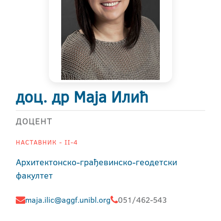
доц. др Маја Илић
ДОЦЕНТ
НАСТАВНИК - II-4
Архитектонско-грађевинско-геодетски
факултет
maja.ilic@aggf.unibl.org
051/462-543