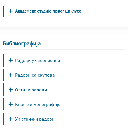
Академске студије првог циклуса
Библиографија
Радови у часописима
Радови са скупова
Остали радови
Књиге и монографије
Умјетнички радови