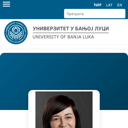
ЋИР
LAT
EN