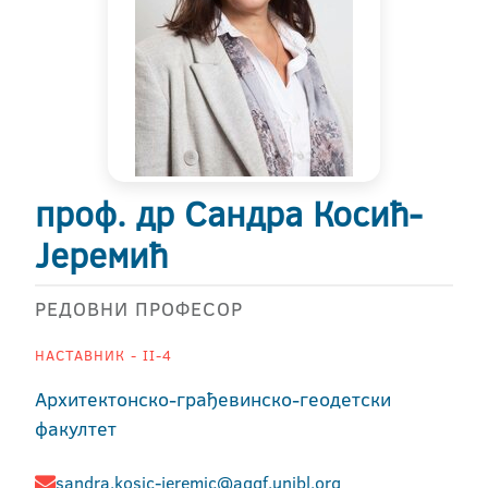
проф. др Сандра Косић-
Jеремић
РЕДОВНИ ПРОФЕСОР
НАСТАВНИК - II-4
Архитектонско-грађевинско-геодетски
факултет
sandra.kosic-jeremic@aggf.unibl.org