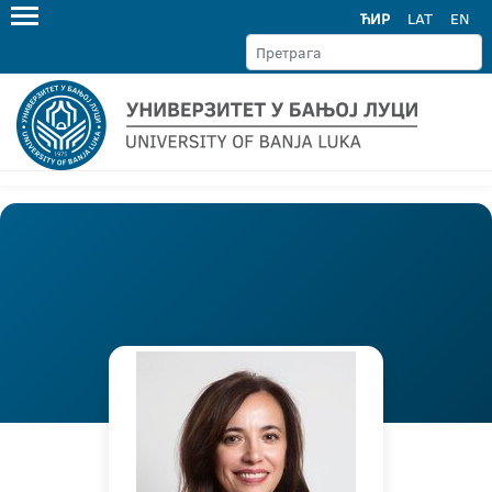
ЋИР
LAT
EN