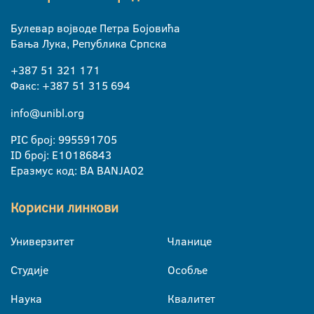
Булевар војводе Петра Бојовића
Бања Лука, Република Српска
+387 51 321 171
Факс: +387 51 315 694
info@unibl.org
PIC број: 995591705
ID број: E10186843
Еразмус код: BA BANJA02
Корисни линкови
Универзитет
Чланице
Студије
Особље
Наука
Квалитет