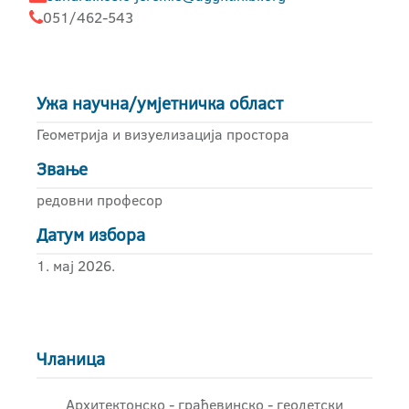
051/462-543
Ужа научна/умјетничка област
Геометрија и визуелизација простора
Звање
редовни професор
Датум избора
1. мај 2026.
Чланица
Архитектонско - грађевинскo - геодетски