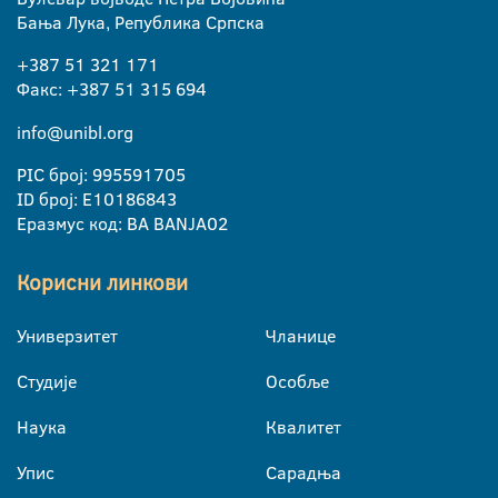
Бања Лука, Република Српска
+387 51 321 171
Факс: +387 51 315 694
info@unibl.org
PIC број: 995591705
ID број: E10186843
Еразмус код: BA BANJA02
Корисни линкови
Универзитет
Чланице
Студије
Особље
Наука
Квалитет
Упис
Сарадња