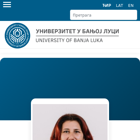
ЋИР
LAT
EN