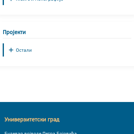
Пројекти
Остали
Универзитетски град
Булевар војводе Петра Бојовића