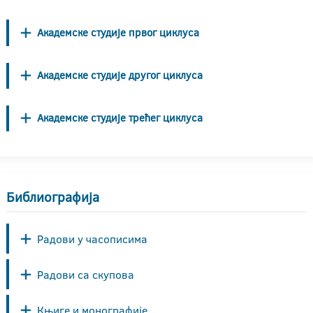
Академске студије првог циклуса
Академске студије другог циклуса
Академске студије трећег циклуса
Библиографија
Радови у часописима
Радови са скупова
Књиге и монографије