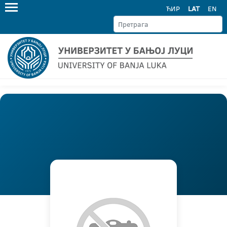
ЋИР
LAT
EN