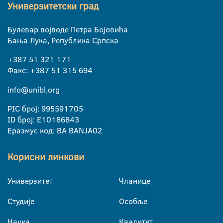
Универзитетски град
Булевар војводе Петра Бојовића
Бања Лука, Република Српска
+387 51 321 171
Факс: +387 51 315 694
info@unibl.org
PIC број: 995591705
ID број: E10186843
Еразмус код: BA BANJA02
Корисни линкови
Универзитет
Чланице
Студије
Особље
Наука
Квалитет