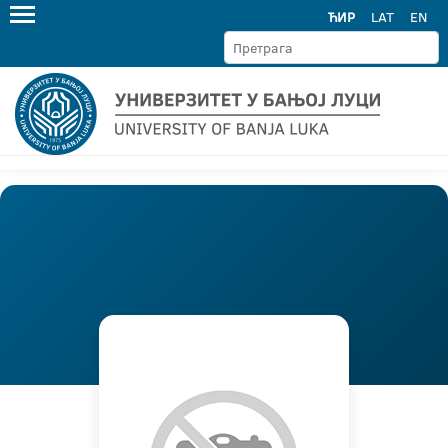
ЋИР
LAT
EN