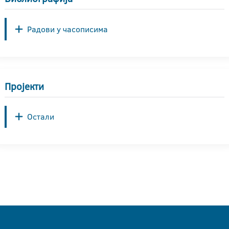
Радови у часописима
Пројекти
Остали