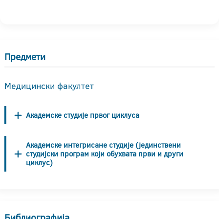
Предмети
Медицински факултет
Академске студије првог циклуса
Академске интегрисане студије (јединствени
студијски програм који обухвата први и други
циклус)
Библиографија