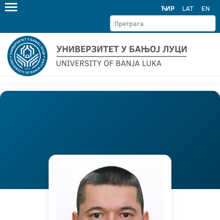
ЋИР
LAT
EN