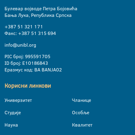
Булевар војводе Петра Бојовића
Бања Лука, Република Српска
+387 51 321 171
Факс: +387 51 315 694
info@unibl.org
PIC број: 995591705
ID број: E10186843
Еразмус код: BA BANJA02
Корисни линкови
Универзитет
Чланице
Студије
Особље
Наука
Квалитет