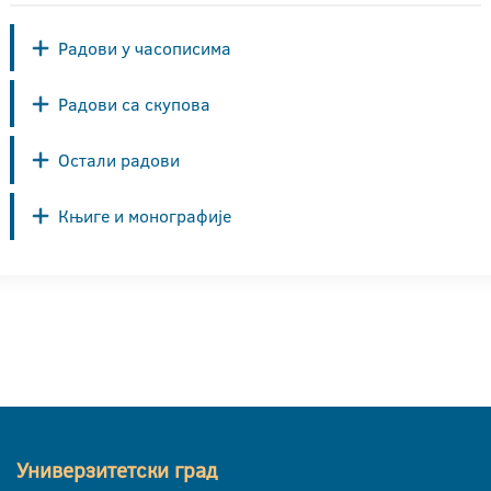
Радови у часописима
Радови са скупова
Остали радови
Књиге и монографије
Универзитетски град