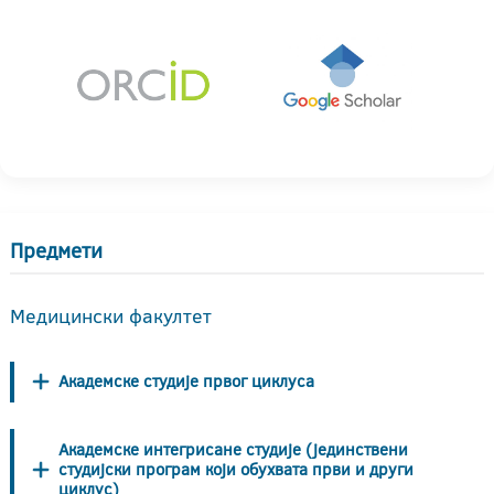
Предмети
Медицински факултет
Академске студије првог циклуса
Академске интегрисане студије (јединствени
студијски програм који обухвата први и други
циклус)