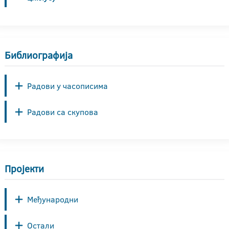
Библиографија
Радови у часописима
Радови са скупова
Пројекти
Међународни
Остали