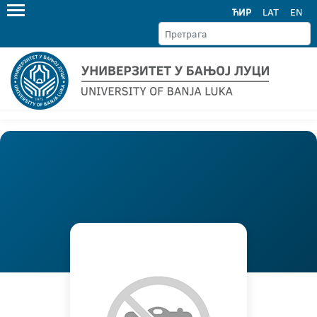
ЋИР
LAT
EN