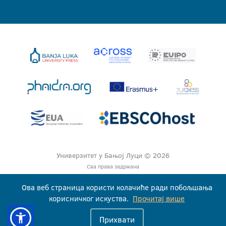
Универзитет у Бањој Луци © 2026
Сва права задржана
Ова веб страница користи колачиће ради побољшања
корисничког искуства.
Прочитај више
Прихвати