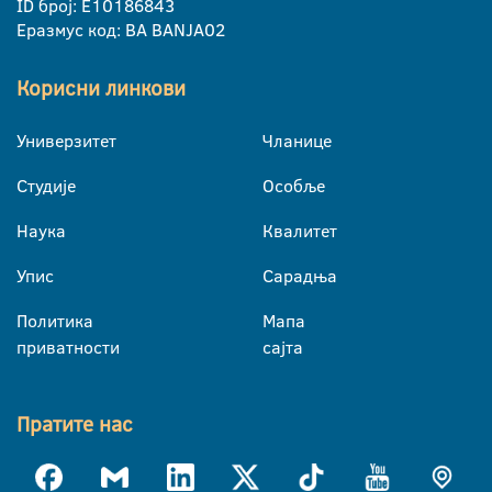
ID број: E10186843
Еразмус код: BA BANJA02
Корисни линкови
Универзитет
Чланице
Студије
Особље
Наука
Квалитет
Упис
Сарадња
Политика
Мапа
приватности
сајта
Пратите нас