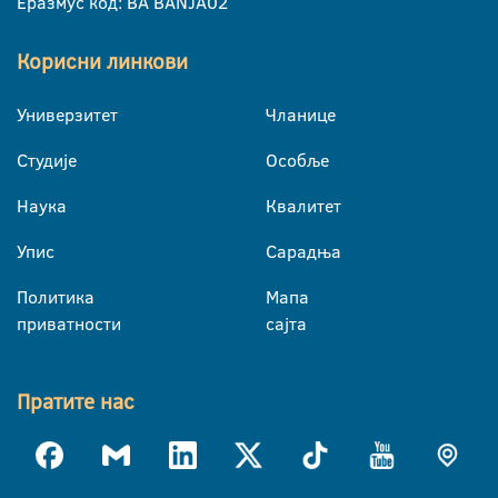
Еразмус код: BA BANJA02
Корисни линкови
Универзитет
Чланице
Студије
Особље
Наука
Квалитет
Упис
Сарадња
Политика
Мапа
приватности
сајта
Пратите нас