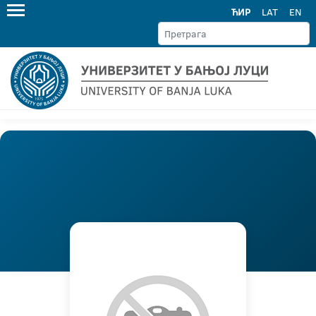
ЋИР
LAT
EN