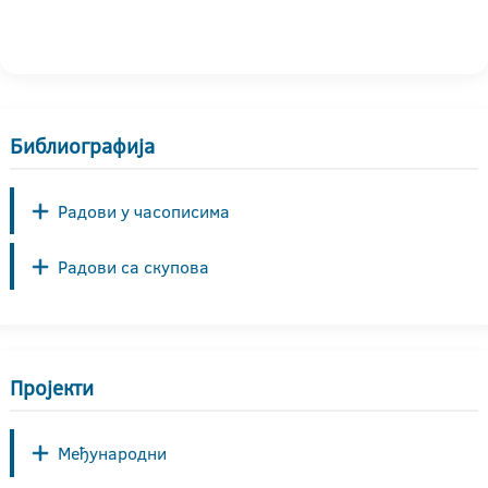
Библиографија
Радови у часописима
Радови са скупова
Пројекти
Међународни