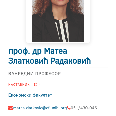
проф. др Матеа
Златковић Радаковић
ВАНРЕДНИ ПРОФЕСОР
НАСТАВНИК - II-4
Економски факултет
matea.zlatkovic@ef.unibl.org
051/430-046