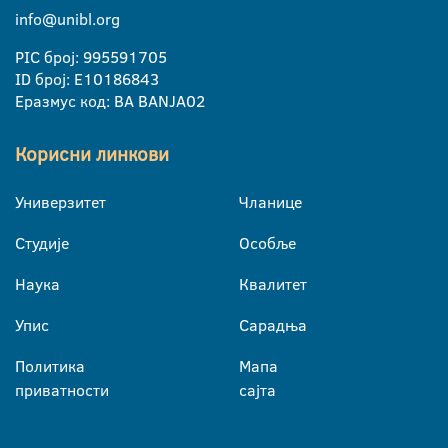
info@unibl.org
PIC број: 995591705
ID број: E10186843
Еразмус код: BA BANJA02
Корисни линкови
Универзитет
Чланице
Студије
Особље
Наука
Квалитет
Упис
Сарадња
Политика
Мапа
приватности
сајта