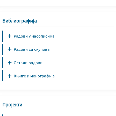
Библиографија
Радови у часописима
Радови са скупова
Остали радови
Књиге и монографије
Пројекти