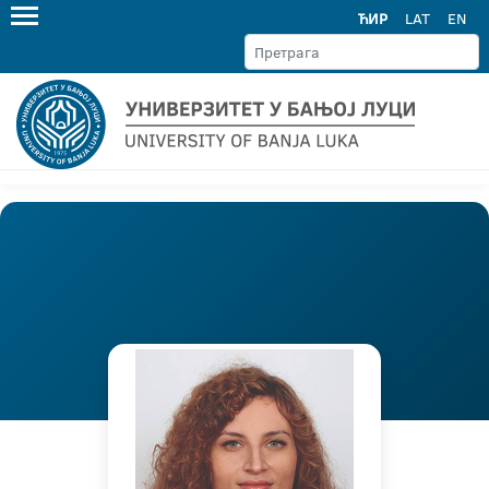
ЋИР
LAT
EN