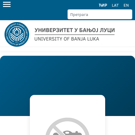
ЋИР
LAT
EN