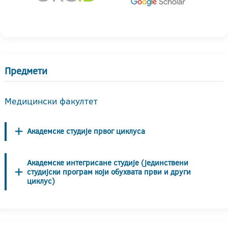
Предмети
Медицински факултет
Академске студије првог циклуса
Академске интегрисане студије (јединствени
студијски програм који обухвата први и други
циклус)