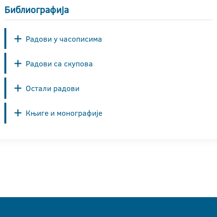
Библиографија
Радови у часописима
Радови са скупова
Остали радови
Књиге и монографије