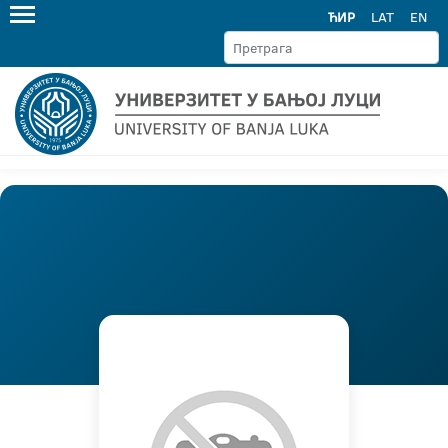
ЋИР
LAT
EN