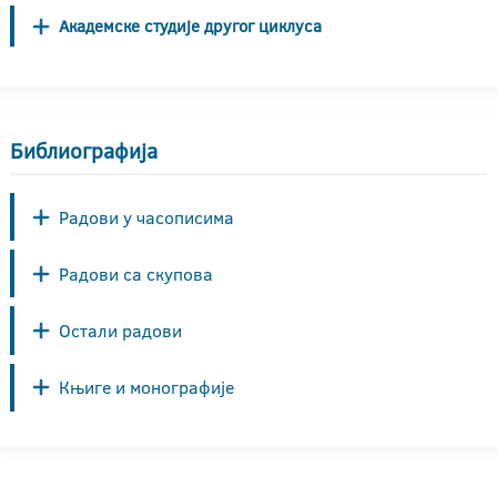
Академске студије другог циклуса
Библиографија
Радови у часописима
Радови са скупова
Остали радови
Књиге и монографије