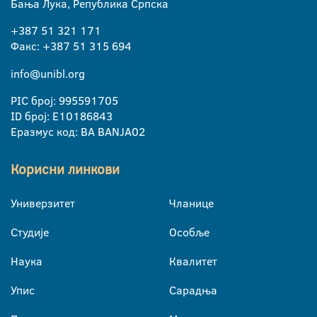
Бања Лука, Република Српска
+387 51 321 171
Факс: +387 51 315 694
info@unibl.org
PIC број: 995591705
ID број: E10186843
Еразмус код: BA BANJA02
Корисни линкови
Универзитет
Чланице
Студије
Особље
Наука
Квалитет
Упис
Сарадња