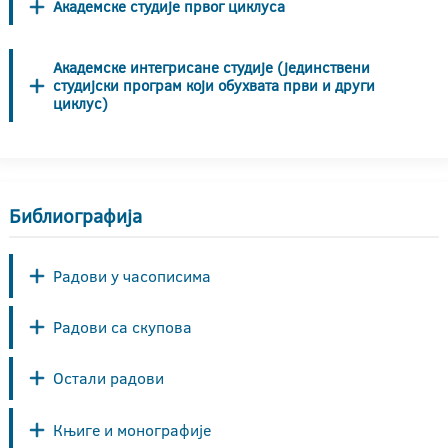
Академске студије првог циклуса
Академске интегрисане студије (јединствени
студијски програм који обухвата први и други
циклус)
Библиографија
Радови у часописима
Радови са скупова
Остали радови
Књиге и монографије