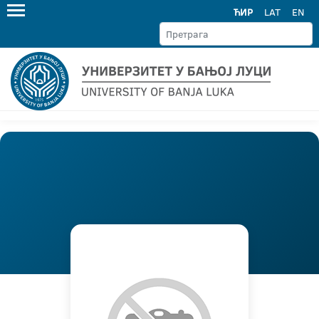
ЋИР
LAT
EN