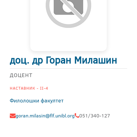
доц. др Горан Милашин
ДОЦЕНТ
НАСТАВНИК - II-4
Филолошки факултет
goran.milasin@flf.unibl.org
051/340-127