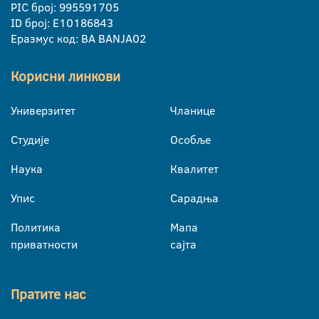
PIC број: 995591705
ID број: E10186843
Еразмус код: BA BANJA02
Корисни линкови
Универзитет
Чланице
Студије
Особље
Наука
Квалитет
Упис
Сарадња
Политика
Мапа
приватности
сајта
Пратите нас