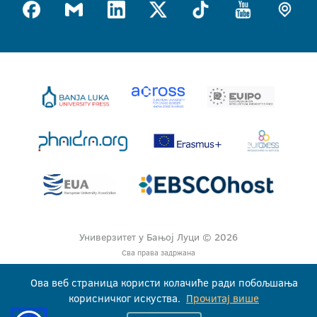
Универзитет у Бањој Луци © 2026
Сва права задржана
Ова веб страница користи колачиће ради побољшања
корисничког искуства.
Прочитај више