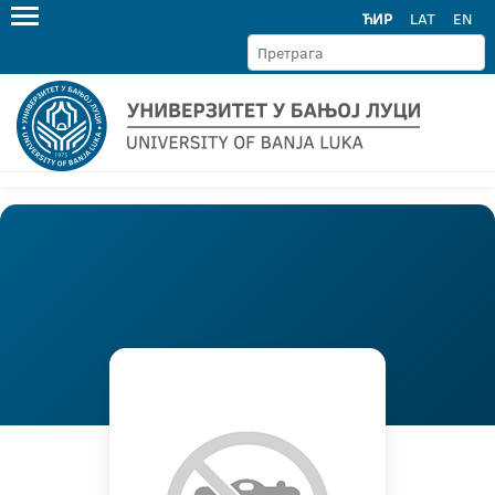
ЋИР
LAT
EN