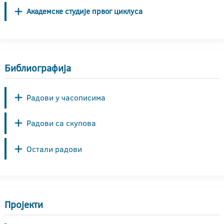
Академске студије првог циклуса
Библиографија
Радови у часописима
Радови са скупова
Остали радови
Пројекти