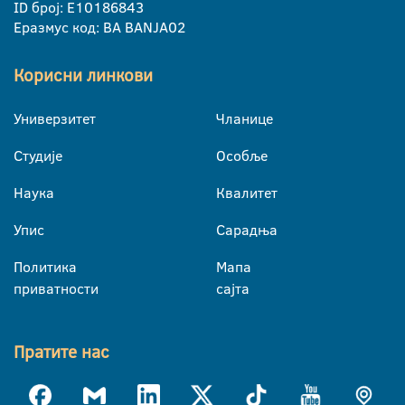
ID број: E10186843
Еразмус код: BA BANJA02
Корисни линкови
Универзитет
Чланице
Студије
Особље
Наука
Квалитет
Упис
Сарадња
Политика
Мапа
приватности
сајта
Пратите нас