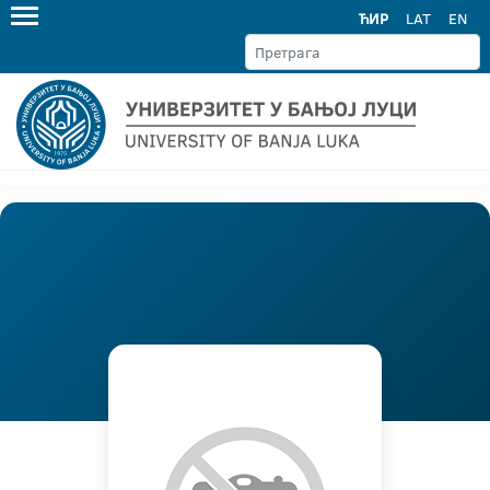
ЋИР
LAT
EN