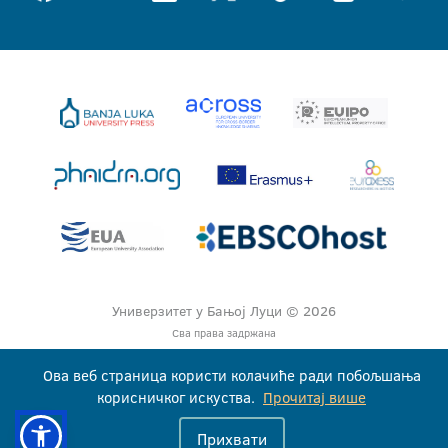
Универзитет у Бањој Луци © 2026
Сва права задржана
Ова веб страница користи колачиће ради побољшања
корисничког искуства.
Прочитај више
Прихвати