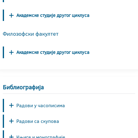
Академске студије другог циклуса
Филозофски факултет
Академске студије другог циклуса
Библиографија
Радови у часописима
Радови са скупова
Књиге и монографије