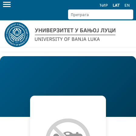
ЋИР
LAT
EN