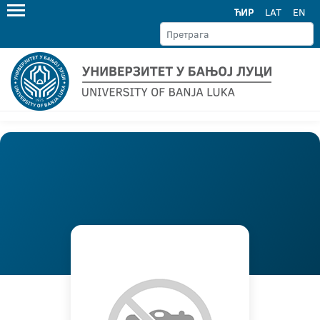
ЋИР
LAT
EN