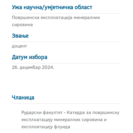
Ужа научна/умјетничка област
Површинска експлоатација минералних
сировина
Звање
доцент
Датум избора
26. децембар 2024.
Чланица
Рударски факултет - Катедра за површинску
експлоатацију минералних сировина и
експлоатацију флуида