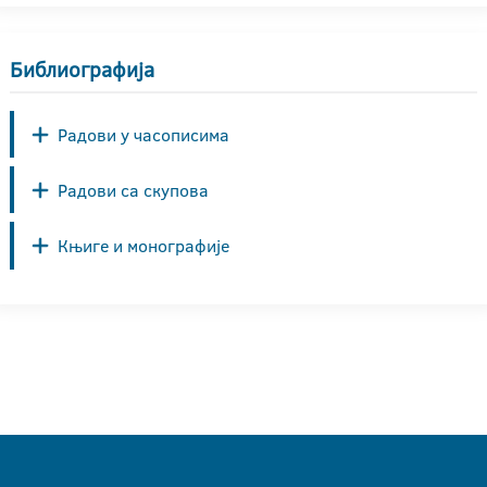
Библиографија
Радови у часописима
Радови са скупова
Књиге и монографије