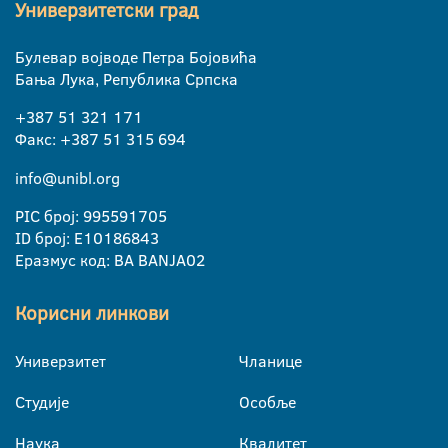
Универзитетски град
Булевар војводе Петра Бојовића
Бања Лука, Република Српска
+387 51 321 171
Факс: +387 51 315 694
info@unibl.org
PIC број: 995591705
ID број: E10186843
Еразмус код: BA BANJA02
Корисни линкови
Универзитет
Чланице
Студије
Особље
Наука
Квалитет