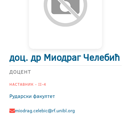
доц. др Миодраг Челебић
ДОЦЕНТ
НАСТАВНИК - II-4
Рударски факултет
miodrag.celebic@rf.unibl.org