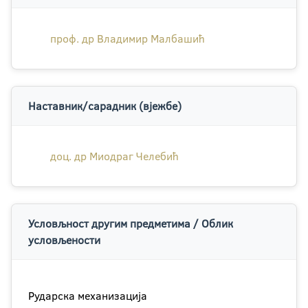
проф. др Владимир Малбашић
Наставник/сарадник (вјежбе)
доц. др Миодраг Челебић
Условљност другим предметима / Облик
условљености
Рударска механизација