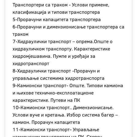
Транспортери са траком - Услови примене,
класификација и типови транспортера
5-Прорачуни капацитета транспортера
6-Прорачуни и димензионисање транспортера са
траком
7-Хидраулички транспорт – опрема.Опште о
хидрауличком транспорту. Карактеристике
хидромјешавина. Пумпе и уређаји за
хидротранспорт
8-Хидраулички транспорт -Прорачун и
управљање системима хидротранспорта
9-Камионски транспорт- Опште. Типови камиона
и њихове техничко-експлоатационе
карактеристике. Путеви на ПК
10-Камионски транспорт.. Димензионисање.
Услови вуче и кретања. Избор система багер –
камион. Прорачун капацитета
11-Камионски транспорт- Управљање
камионским транспортом на ПК. Степен