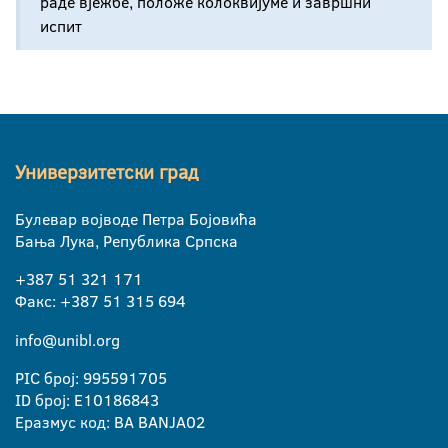
раде вјежбе, положе колоквијуме и завршни
испит
Универзитетски град
Булевар војводе Петра Бојовића
Бања Лука, Република Српска
+387 51 321 171
Факс: +387 51 315 694
info@unibl.org
PIC број: 995591705
ID број: E10186843
Еразмус код: BA BANJA02