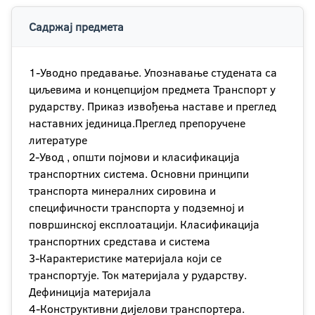
Садржај предмета
1-Уводно предавање. Упознавање студената са
циљевима и концепцијом предмета Транспорт у
рударству. Приказ извођења наставе и преглед
наставних јединица.Преглед препоручене
литературе
2-Увод , општи појмови и класификација
транспортних система. Основни принципи
транспорта минералних сировина и
специфичности транспорта у подземној и
површинској експлоатацији. Класификација
транспортних средстава и система
3-Карактеристике материјала који се
транспортује. Ток материјала у рударству.
Дефиниција материјала
4-Конструктивни дијелови транспортера.