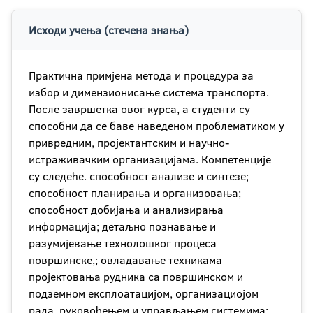
Исходи учења (стечена знања)
Практична примjена метода и процедура за
избор и димензионисање система транспорта.
После завршетка овог курса, а студенти су
способни да се баве наведеном проблематиком у
привредним, пројектантским и научно-
истраживачким организацијама. Компетенције
су следеће. способност анализе и синтезе;
способност планирања и организовања;
способност добијања и анализирања
информација; детаљно познавање и
разумијевање технолошког процеса
површинске,; овладавање техникама
пројектовања рудника са површинском и
подземном експлоатацијом, организациојом
рада, руковођењем и управљањем системима;