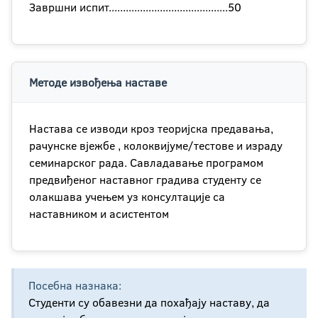
Завршни испит..........................................50
Методе извођења наставе
Настава се изводи кроз теоријска предавања,
рачунске вјежбе , колоквијуме/тестове и израду
семинарског рада. Савладавање програмом
предвиђеног наставног градива студенту се
олакшава учењем уз консултације са
наставником и асистентом
Посебна назнака:
Студенти су обавезни да похађају наставу, да