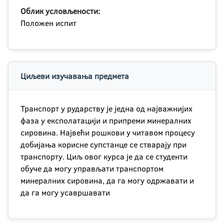
Облик условљености:
Положен испит
Циљеви изучавања предмета
Транспорт у рударству је једна од најважнијих
фаза у експолатацији и припреми минералних
сировина. Највећи рошкови у читавом процесу
добијања корисне супстанце се стварају при
транспорту. Циљ овог курса је да се студенти
обуче да могу управљати транспортом
минералних сировина, да га могу одржавати и
да га могу усавршавати