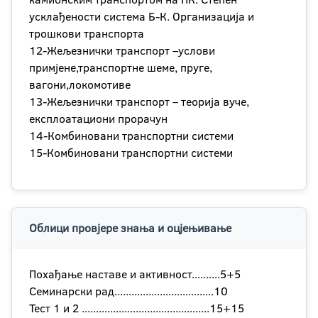
усклађености система Б-К. Организација и
трошкови транспорта
12-Жељезнички транспорт –услови
примјене,транспортне шеме, пруге,
вагони,локомотиве
13-Жељезнички транспорт – теорија вуче,
експлоатациони прорачун
14-Комбиновани транспортни системи
15-Комбиновани транспортни системи
Облици провјере знања и оцјењивање
Похађање наставе и активност..........5+5
Семинарски рад...................................10
Тест 1 и 2 .............................................15+15