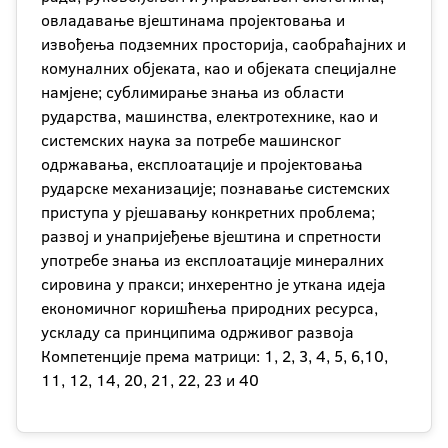
овладавање вјештинама пројектовања и
извођења подземних просторија, саобраћајних и
комуналних објеката, као и објеката специјалне
намјене; сублимирање знања из области
рударства, машинства, електротехнике, као и
системских наука за потребе машинског
одржавања, експлоатације и пројектовања
рударске механизације; познавање системских
приступа у рјешавању конкретних проблема;
развој и унапријеђење вјештина и спретности
употребе знања из експлоатације минералних
сировина у пракси; инхерентно је уткана идеја
економичног коришћења природних ресурса,
ускладу са принципима одрживог развоја
Компетенције према матрици: 1, 2, 3, 4, 5, 6,10,
11, 12, 14, 20, 21, 22, 23 и 40