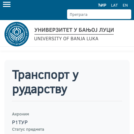
ЋИР
LAT
EN
Транспорт у
рударству
Акроним
Р1ТУР
Статус предмета